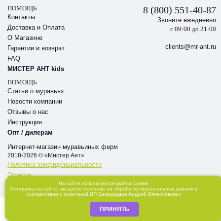
ПОМОЩЬ
8 (800) 551-40-87
Контакты
Звоните ежедневно
Доставка и Оплата
с 09:00 до 21:00
О Магазине
clients@mr-ant.ru
Гарантии и возврат
FAQ
МИСТЕР АНТ kids
ПОМОЩЬ
Статьи о муравьях
Новости компании
Отзывы о нас
Инструкция
Опт / дилерам
Интернет-магазин муравьиных ферм
2018-2026 © «Мистер Ант»
Политика конфиденциальности
Оферта
На сайте используются файлы cookie
Согласие на обработку персональных данных
Оставаясь на сайте, вы даете
согласие
на обработку персональных данных в
соответствии с
политикой
ИП Бекмурадов Андрей Вячеславович
ПРИНЯТЬ